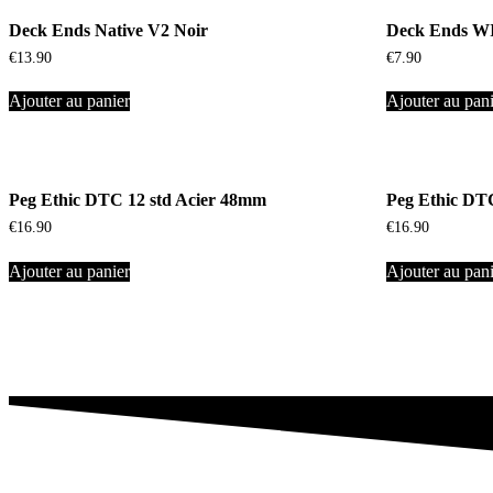
Deck Ends Native V2 Noir
Deck Ends W
€
13.90
€
7.90
Ajouter au panier
Ajouter au pan
Peg Ethic DTC 12 std Acier 48mm
Peg Ethic DT
€
16.90
€
16.90
Ajouter au panier
Ajouter au pan