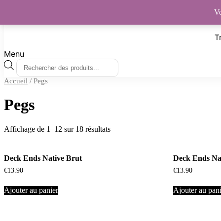
Vo
T
Menu
Recherche
de
Accueil
/ Pegs
produits
Pegs
Affichage de 1–12 sur 18 résultats
Deck Ends Native Brut
Deck Ends Na
€
13.90
€
13.90
Ajouter au panier
Ajouter au pan