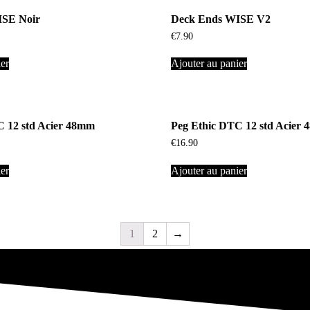
ISE Noir
Deck Ends WISE V2
€
7.90
ier
Ajouter au panier
C 12 std Acier 48mm
Peg Ethic DTC 12 std Acier
€
16.90
ier
Ajouter au panier
1
2
→