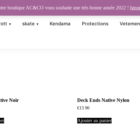
tre boutique AC&CO vous souhaite une très bonne année 2022 !
Igno
rott
skate
Kendama
Protections
Vetemen
tive Noir
Deck Ends Native Nylon
€
13.90
ier
Ajouter au panier