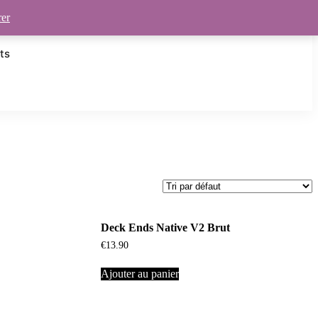
rer
ts
Deck Ends Native V2 Brut
€
13.90
Ajouter au panier