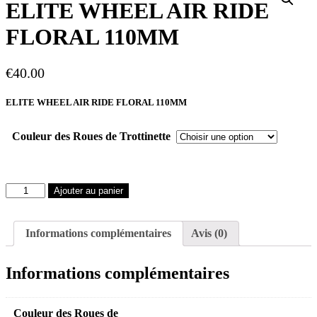
ELITE WHEEL AIR RIDE
FLORAL 110MM
€
40.00
ELITE WHEEL AIR RIDE FLORAL 110MM
Couleur des Roues de Trottinette
quantité
Ajouter au panier
de
ELITE
WHEEL
Informations complémentaires
Avis (0)
AIR
RIDE
FLORAL
Informations complémentaires
110MM
Couleur des Roues de