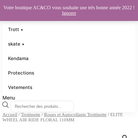
Votre boutique AC&CO vous souhaite une très bonne année 2022 !
Ignorer
Trott
skate
Kendama
Protections
Vetements
Menu
Recherche
de
Accueil
/
Trottinette
/
Roues et Autocollants Trottinette
/ ELITE
produits
WHEEL AIR RIDE FLORAL 110MM