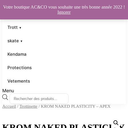
Votre boutique AC&CO vous souhaite une très bonne année 2022 !
Ignorer
Trott
skate
Kendama
Protections
Vetements
Menu
Recherche
de
Accueil
/
Trottinette
/ KROM NAKED PLASTICITY – APEX
produits
KROM NAKED PLASTICITY