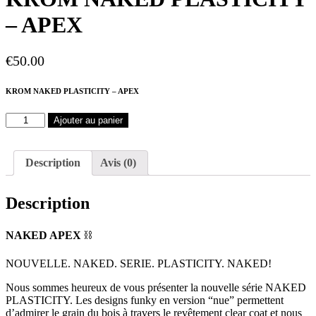
– APEX
€
50.00
KROM NAKED PLASTICITY – APEX
quantité
Ajouter au panier
de
KROM
NAKED
Description
Avis (0)
PLASTICITY
-
APEX
Description
NAKED APEX
⛓
NOUVELLE. NAKED. SERIE. PLASTICITY. NAKED!
Nous sommes heureux de vous présenter la nouvelle série NAKED
PLASTICITY. Les designs funky en version “nue” permettent
d’admirer le grain du bois à travers le revêtement clear coat et nous