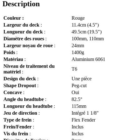
Description
Deck
Trottinette
Freestyle
Couleur :
Rouge
Rouge
Largeur du deck
:
11.4cm (4.5″)
Longueur du deck
:
49.5cm (19.5″)
Diamètre des roues
:
100mm, 110mm
Largeur noyau de roue
:
24mm
Poids
:
1400g
Matériau
:
Aluminium 6061
Niveau de traitement du
T6
matériel
:
Design du deck
:
Une pièce
Shape Dropout
:
Peg-cut
Concave
:
Oui
Angle du headtube
:
82.5°
Longueur du headtube
:
115mm
Jeu de direction
:
Intégré 1 1/8″
Type de frein
:
Flex Fender
Frein/Fender
:
Inclus
Vis du frein
:
Inclus