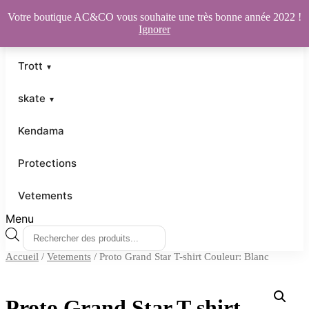
Votre boutique AC&CO vous souhaite une très bonne année 2022 !
Ignorer
Trott
skate
Kendama
Protections
Vetements
Menu
Recherche
de
Accueil
/
Vetements
/ Proto Grand Star T-shirt Couleur: Blanc
produits
Proto Grand Star T-shirt