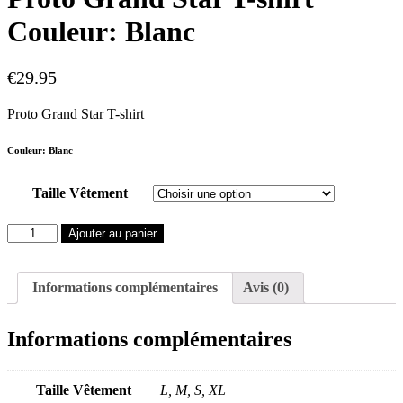
Couleur: Blanc
€
29.95
Proto Grand Star T-shirt
Couleur: Blanc
Taille Vêtement
quantité
Ajouter au panier
de
Proto
Grand
Informations complémentaires
Avis (0)
Star
T-
shirt
Informations complémentaires
Couleur:
Blanc
Taille Vêtement
L, M, S, XL