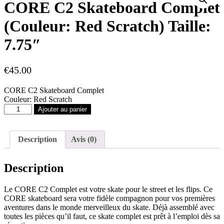
CORE C2 Skateboard Complet
(Couleur: Red Scratch) Taille:
7.75″
€
45.00
CORE C2 Skateboard Complet
Couleur: Red Scratch
quantité
Ajouter au panier
de
CORE
C2
Description
Avis (0)
Skateboard
Complet
(Couleur:
Description
Red
Scratch)
Taille:
Le CORE C2 Complet est votre skate pour le street et les flips. Ce
7.75"
CORE skateboard sera votre fidèle compagnon pour vos premières
aventures dans le monde merveilleux du skate. Déjà assemblé avec
toutes les pièces qu’il faut, ce skate complet est prêt à l’emploi dès sa