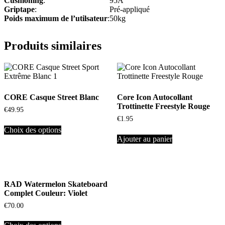
Cushioning
:
95A
Griptape
:
Pré-appliqué
Poids maximum de l’utilsateur
:
50kg
Produits similaires
CORE Casque Street Blanc
Core Icon Autocollant
Trottinette Freestyle Rouge
€
49.95
€
1.95
Choix des options
Ajouter au panier
RAD Watermelon Skateboard
Complet Couleur: Violet
€
70.00