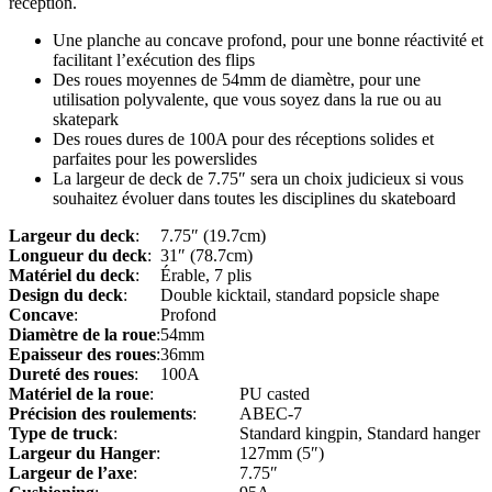
réception.
Une planche au concave profond, pour une bonne réactivité et
facilitant l’exécution des flips
Des roues moyennes de 54mm de diamètre, pour une
utilisation polyvalente, que vous soyez dans la rue ou au
skatepark
Des roues dures de 100A pour des réceptions solides et
parfaites pour les powerslides
La largeur de deck de 7.75″ sera un choix judicieux si vous
souhaitez évoluer dans toutes les disciplines du skateboard
Largeur du deck
:
7.75″ (19.7cm)
Longueur du deck
:
31″ (78.7cm)
Matériel du deck
:
Érable, 7 plis
Design du deck
:
Double kicktail, standard popsicle shape
Concave
:
Profond
Diamètre de la roue
:
54mm
Epaisseur des roues
:
36mm
Dureté des roues
:
100A
Matériel de la roue
:
PU casted
Précision des roulements
:
ABEC-7
Type de truck
:
Standard kingpin, Standard hanger
Largeur du Hanger
:
127mm (5″)
Largeur de l’axe
:
7.75″