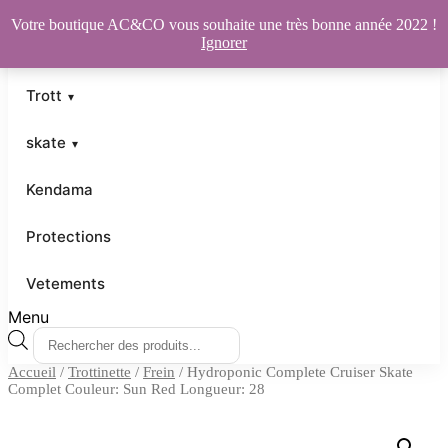
Votre boutique AC&CO vous souhaite une très bonne année 2022 !
Ignorer
Trott
skate
Kendama
Protections
Vetements
Menu
Recherche
de
Accueil
/
Trottinette
/
Frein
/ Hydroponic Complete Cruiser Skate
produits
Complet Couleur: Sun Red Longueur: 28