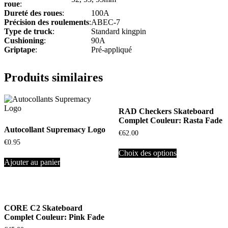
roue
:
Dureté des roues
:
100A
Précision des roulements
:
ABEC-7
Type de truck
:
Standard kingpin
Cushioning
:
90A
Griptape
:
Pré-appliqué
Produits similaires
RAD Checkers Skateboard
Complet Couleur: Rasta Fade
Autocollant Supremacy Logo
€
62.00
€
0.95
Choix des options
Ajouter au panier
CORE C2 Skateboard
Complet Couleur: Pink Fade