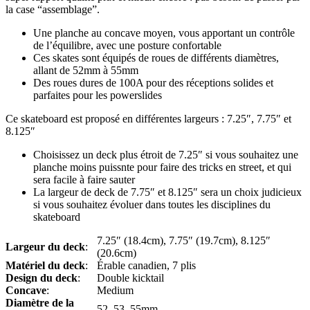
la case “assemblage”.
Une planche au concave moyen, vous apportant un contrôle
de l’équilibre, avec une posture confortable
Ces skates sont équipés de roues de différents diamètres,
allant de 52mm à 55mm
Des roues dures de 100A pour des réceptions solides et
parfaites pour les powerslides
Ce skateboard est proposé en différentes largeurs : 7.25″, 7.75″ et
8.125″
Choisissez un deck plus étroit de 7.25″ si vous souhaitez une
planche moins puissnte pour faire des tricks en street, et qui
sera facile à faire sauter
La largeur de deck de 7.75″ et 8.125″ sera un choix judicieux
si vous souhaitez évoluer dans toutes les disciplines du
skateboard
7.25″ (18.4cm), 7.75″ (19.7cm), 8.125″
Largeur du deck
:
(20.6cm)
Matériel du deck
:
Érable canadien, 7 plis
Design du deck
:
Double kicktail
Concave
:
Medium
Diamètre de la
52, 53, 55mm