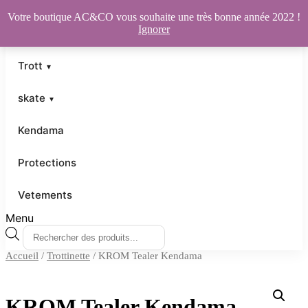
Votre boutique AC&CO vous souhaite une très bonne année 2022 !
Ignorer
Trott
skate
Kendama
Protections
Vetements
Menu
Recherche
de
Accueil
/
Trottinette
/ KROM Tealer Kendama
produits
KROM Tealer Kendama