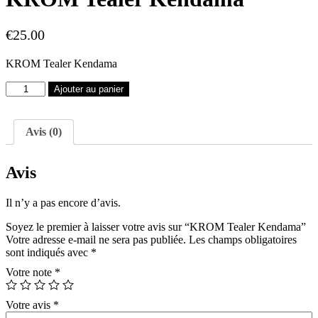
€
25.00
KROM Tealer Kendama
quantité
Ajouter au panier
de
KROM
Tealer
Avis (0)
Kendama
Avis
Il n’y a pas encore d’avis.
Soyez le premier à laisser votre avis sur “KROM Tealer Kendama”
Votre adresse e-mail ne sera pas publiée.
Les champs obligatoires
sont indiqués avec
*
Votre note
*
Votre avis
*