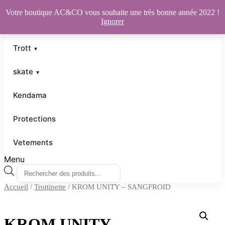
Votre boutique AC&CO vous souhaite une très bonne année 2022 !
Ignorer
Trott
skate
Kendama
Protections
Vetements
Menu
Recherche
de
Accueil
/
Trottinette
/ KROM UNITY – SANGFROID
produits
KROM UNITY –