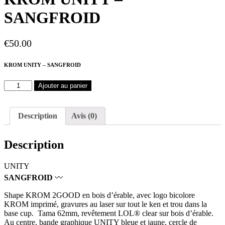
SANGFROID
€
50.00
KROM UNITY – SANGFROID
quantité
Ajouter au panier
de
KROM
UNITY
Description
Avis (0)
-
SANGFROID
Description
UNITY
SANGFROID
〰️
Shape KROM 2GOOD en bois d’érable, avec logo bicolore
KROM imprimé, gravures au laser sur tout le ken et trou dans la
base cup. Tama 62mm, revêtement LOL® clear sur bois d’érable.
Au centre, bande graphique UNITY bleue et jaune, cercle de