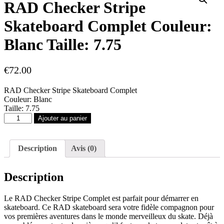
RAD Checker Stripe
Skateboard Complet Couleur:
Blanc Taille: 7.75
€
72.00
RAD Checker Stripe Skateboard Complet
Couleur: Blanc
Taille: 7.75
quantité
Ajouter au panier
de
RAD
Checker
Description
Avis (0)
Stripe
Skateboard
Complet
Description
Couleur:
Blanc
Taille:
Le RAD Checker Stripe Complet est parfait pour démarrer en
7.75
skateboard. Ce RAD skateboard sera votre fidèle compagnon pour
vos premières aventures dans le monde merveilleux du skate. Déjà