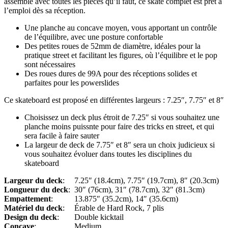
assemblé avec toutes les pièces qu’il faut, ce skate complet est prêt à
l’emploi dès sa réception.
Une planche au concave moyen, vous apportant un contrôle
de l’équilibre, avec une posture confortable
Des petites roues de 52mm de diamètre, idéales pour la
pratique street et facilitant les figures, où l’équilibre et le pop
sont nécessaires
Des roues dures de 99A pour des réceptions solides et
parfaites pour les powerslides
Ce skateboard est proposé en différentes largeurs : 7.25″, 7.75″ et 8″
Choisissez un deck plus étroit de 7.25″ si vous souhaitez une
planche moins puissnte pour faire des tricks en street, et qui
sera facile à faire sauter
La largeur de deck de 7.75″ et 8″ sera un choix judicieux si
vous souhaitez évoluer dans toutes les disciplines du
skateboard
Largeur du deck
:
7.25″ (18.4cm), 7.75″ (19.7cm), 8″ (20.3cm)
Longueur du deck
:
30″ (76cm), 31″ (78.7cm), 32″ (81.3cm)
Empattement
:
13.875″ (35.2cm), 14″ (35.6cm)
Matériel du deck
:
Érable de Hard Rock, 7 plis
Design du deck
:
Double kicktail
Concave
:
Medium