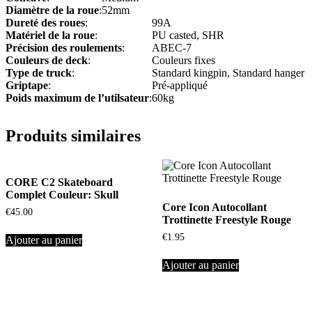
Diamètre de la roue
:
52mm
Dureté des roues
:
99A
Matériel de la roue
:
PU casted, SHR
Précision des roulements
:
ABEC-7
Couleurs de deck
:
Couleurs fixes
Type de truck
:
Standard kingpin, Standard hanger
Griptape
:
Pré-appliqué
Poids maximum de l’utilsateur
:
60kg
Produits similaires
CORE C2 Skateboard
Complet Couleur: Skull
Core Icon Autocollant
€
45.00
Trottinette Freestyle Rouge
€
1.95
Ajouter au panier
Ajouter au panier