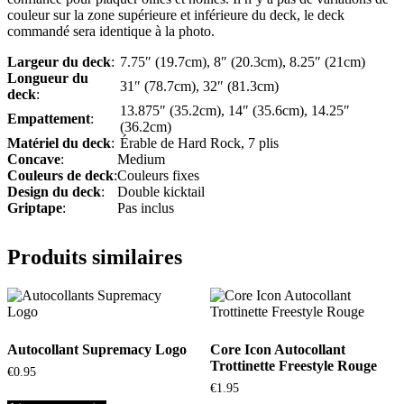
couleur sur la zone supérieure et inférieure du deck, le deck
commandé sera identique à la photo.
Largeur du deck
:
7.75″ (19.7cm), 8″ (20.3cm), 8.25″ (21cm)
Longueur du
31″ (78.7cm), 32″ (81.3cm)
deck
:
13.875″ (35.2cm), 14″ (35.6cm), 14.25″
Empattement
:
(36.2cm)
Matériel du deck
:
Érable de Hard Rock, 7 plis
Concave
:
Medium
Couleurs de deck
:
Couleurs fixes
Design du deck
:
Double kicktail
Griptape
:
Pas inclus
Produits similaires
Autocollant Supremacy Logo
Core Icon Autocollant
Trottinette Freestyle Rouge
€
0.95
€
1.95