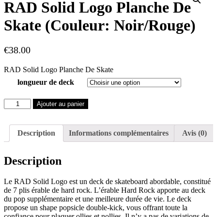
RAD Solid Logo Planche De
Skate (Couleur: Noir/Rouge)
€
38.00
RAD Solid Logo Planche De Skate
longueur de deck
quantité
Ajouter au panier
de
RAD
Solid
Description
Informations complémentaires
Avis (0)
Logo
Planche
De
Description
Skate
(Couleur:
Noir/Rouge)
Le RAD Solid Logo est un deck de skateboard abordable, constitué
de 7 plis érable de hard rock. L’érable Hard Rock apporte au deck
du pop supplémentaire et une meilleure durée de vie. Le deck
propose un shape popsicle double-kick, vous offrant toute la
confiance pour plaquer ollies et nollies. Il n’y a pas de variations de