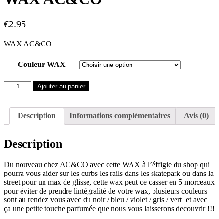
€
2.95
WAX AC&CO
Couleur WAX
quantité
Ajouter au panier
de
WAX
AC&CO
Description
Informations complémentaires
Avis (0)
Description
Du nouveau chez AC&CO avec cette WAX à l’éffigie du shop qui
pourra vous aider sur les curbs les rails dans les skatepark ou dans la
street pour un max de glisse, cette wax peut ce casser en 5 morceaux
pour éviter de prendre lintégralité de votre wax, plusieurs couleurs
sont au rendez vous avec du noir / bleu / violet / gris / vert et avec
ça une petite touche parfumée que nous vous laisserons decouvrir !!!