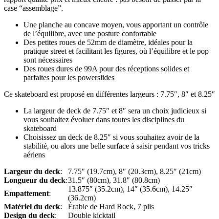
case “assemblage”.
Une planche au concave moyen, vous apportant un contrôle
de l’équilibre, avec une posture confortable
Des petites roues de 52mm de diamètre, idéales pour la
pratique street et facilitant les figures, où l’équilibre et le pop
sont nécessaires
Des roues dures de 99A pour des réceptions solides et
parfaites pour les powerslides
Ce skateboard est proposé en différentes largeurs : 7.75″, 8″ et 8.25″
La largeur de deck de 7.75″ et 8″ sera un choix judicieux si
vous souhaitez évoluer dans toutes les disciplines du
skateboard
Choisissez un deck de 8.25″ si vous souhaitez avoir de la
stabilité, ou alors une belle surface à saisir pendant vos tricks
aériens
Largeur du deck
:
7.75″ (19.7cm), 8″ (20.3cm), 8.25″ (21cm)
Longueur du deck
:
31.5″ (80cm), 31.8″ (80.8cm)
13.875″ (35.2cm), 14″ (35.6cm), 14.25″
Empattement
:
(36.2cm)
Matériel du deck
:
Érable de Hard Rock, 7 plis
Design du deck
:
Double kicktail