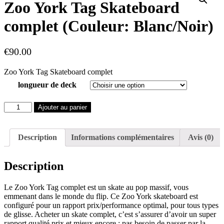
Zoo York Tag Skateboard
complet (Couleur: Blanc/Noir)
€
90.00
Zoo York Tag Skateboard complet
longueur de deck
quantité
Ajouter au panier
de
Zoo
York
Description
Informations complémentaires
Avis (0)
Tag
Skateboard
complet
Description
(Couleur:
Blanc/Noir)
Le Zoo York Tag complet est un skate au pop massif, vous
emmenant dans le monde du flip. Ce Zoo York skateboard est
configuré pour un rapport prix/performance optimal, pour tous types
de glisse. Acheter un skate complet, c’est s’assurer d’avoir un super
rapport qualité prix et mieux encore : pas besoin de passer par la